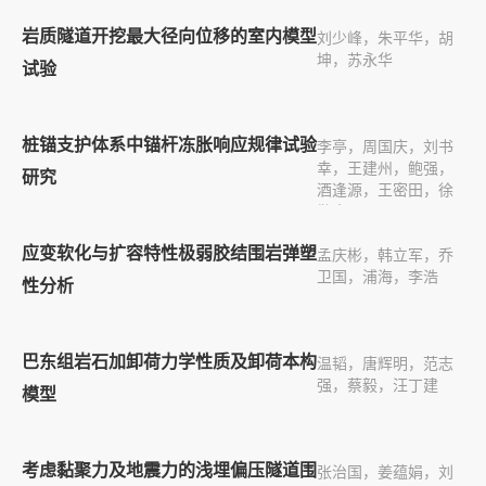
岩质隧道开挖最大径向位移的室内模型
刘少峰，朱平华，胡
坤，苏永华
试验
桩锚支护体系中锚杆冻胀响应规律试验
李亭，周国庆，刘书
幸，王建州，鲍强，
研究
酒逢源，王密田，徐
敬豪
应变软化与扩容特性极弱胶结围岩弹塑
孟庆彬，韩立军，乔
卫国，浦海，李浩
性分析
巴东组岩石加卸荷力学性质及卸荷本构
温韬，唐辉明，范志
强，蔡毅，汪丁建
模型
考虑黏聚力及地震力的浅埋偏压隧道围
张治国，姜蕴娟，刘