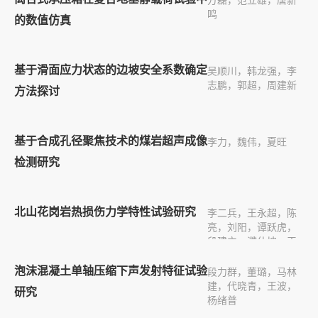
方磊，范立雄，唐新
鸣
的数值仿真
基于滑面应力状态的边坡安全系数确定
吴顺川，韩龙强，李
志鹏，郭超，周建新
方法探讨
基于合成孔径聚焦技术的煤岩超声成像
李力，魏伟，夏旺
检测研究
北山花岗岩热损伤力学特性试验研究
李二兵，王永超，陈
亮，刘阳，谭跃虎，
段建立，濮仕坤，王
健
泡沫混凝土单轴压缩下声发射特征试验
段力群，董璐，马林
建，代晓青，王波，
研究
杨绪普