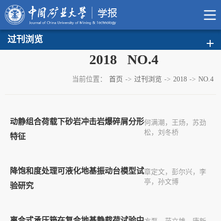
过刊浏览
2018 NO.4
当前位置：
首页
->
过刊浏览
->
2018
->
NO.4
动静组合荷载下砂岩冲击岩爆碎屑分形
何满潮，王炀，苏劲
松，刘冬桥
特征
降饱和度处理可液化地基振动台模型试
章定文，彭尔兴，李
亭，孙文博
验研究
离合式承压箱在复合地基静载荷试验中