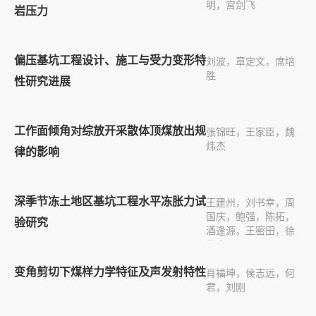
明，宫剑飞
岩压力
偏压基坑工程设计、施工与受力变形特
刘波，章定文，席培
胜
性研究进展
工作面倾角对综放开采散体顶煤放出规
张锦旺，王家臣，魏
炜杰
律的影响
深季节冻土地区基坑工程水平冻胀力试
王建州，刘书幸，周
国庆，鲍强，陈拓，
验研究
酒逢源，王密田，徐
敬豪
变角剪切下煤样力学特征及声发射特性
肖福坤，侯志远，何
君，刘刚