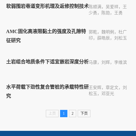
软弱围岩巷道变形机理及返修控制技术
陈顺满，吴爱祥，王
少勇，陈勋，王勇
AMC固化高液限黏土的强度及孔隙特
郭乾，魏明俐，杜广
印，薛皓辰，刘松玉
征研究
土岩组合地质条件下适宜嵌岩深度分析
马康，刘辉，李维滨
水平荷载下劲性复合管桩的承载特性研
王安辉，章定文，刘
松玉，邓亚光
究
上页
1
2
下页