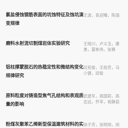
氯盐侵蚀钢筋表面的坑蚀特征及蚀坑演
王波，袁迎曙，陈瑞
变规律
磨料水射流切割煤岩体实验研究
王晓川，卢义玉，康
勇，夏彬伟，张赛
铝柱撑蒙脱石的热稳定性和微结构变化
吕宪俊，王桂芳，马
少健，邱俊
规律研究
原料粒度对铸造型焦气孔结构和表观质
武建军，周国莉，高
志远，乔军，祖静茹
量的影响
粉煤灰聚苯乙烯新型保温建筑材料的实
徐子芳，张明旭，闵