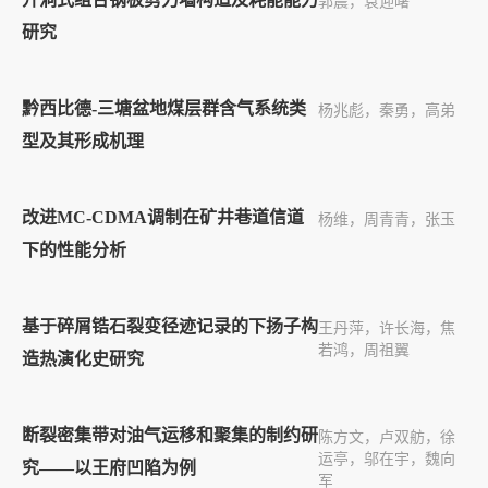
郭震，袁迎曙
研究
黔西比德-三塘盆地煤层群含气系统类
杨兆彪，秦勇，高弟
型及其形成机理
改进MC-CDMA调制在矿井巷道信道
杨维，周青青，张玉
下的性能分析
基于碎屑锆石裂变径迹记录的下扬子构
王丹萍，许长海，焦
若鸿，周祖翼
造热演化史研究
断裂密集带对油气运移和聚集的制约研
陈方文，卢双舫，徐
运亭，邬在宇，魏向
究——以王府凹陷为例
军