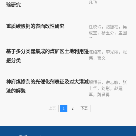
凡飞
验研究
重质碳酸钙的表面改性研究
任晓玲，骆振福，吴
成宝，杨玉芬，盖国
胜
基于多分类器集成的煤矿区土地利用遥
陈绍杰，李光丽，张
伟，曹文
感分类
神府煤掺杂的光催化剂表征及对大港减
解恒参，宗志敏，张
士华，刘彤，赵建
渣的解聚
军，魏贤勇
上页
1
2
下页