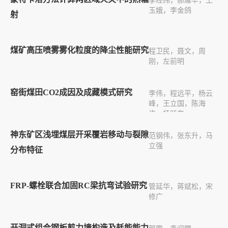
季经纬，郝耀华，王
玉娥，李金鸽
射
煤矿高压喷雾雾化粒度的降尘性能研究
程卫民，聂文，周
刚，左前明
窑街煤田CO2成因及成藏模式研究
李伟，程远平，杨云
峰，王立国，陈海
栋，杨跃奎
神东矿区浅埋煤层开采覆岩移动与裂隙
范钢伟，张东升，马
立强
分布特征
FRP-螺栓联合加固RC梁抗弯试验研究
管延华，蒋斌松，宋
修广
开洞式组合钢板剪力墙构造及耗能能力