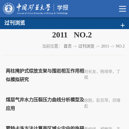
过刊浏览
2011 NO.2
当前位置：
首页
->
过刊浏览
->
2011
->
NO.2
两柱掩护式综放支架与围岩相互作用相
刘长友，杨培举，丁
斌
似模拟研究
煤层气井水力压裂压力曲线分析模型及
徐刚，彭苏萍，邓绪
彪
应用
蒙特卡洛方法计算两区域火灾中的热辐