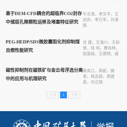
伟，刘宏倡，温鸿达
基于DEM-CFD耦合的超临界CO2封存
牛文清，李文平，王
启庆，李万军，孙清
中储层孔隙颗粒运移及堵塞特征研究
佩
PEG-HEDP/SDS微胶囊阻化剂抑制煤
甘 建，王海川，王和
堂，陆 伟，曹垚林，
自燃性能研究
田富超，王德明，戚
绪尧
磁性抑制剂在磁铁矿与金云母浮选分离
衡奕江，高妮，滕
青，杨志超，郭建
中的应用与机理研究
英，刘立翔
上页
1
下页