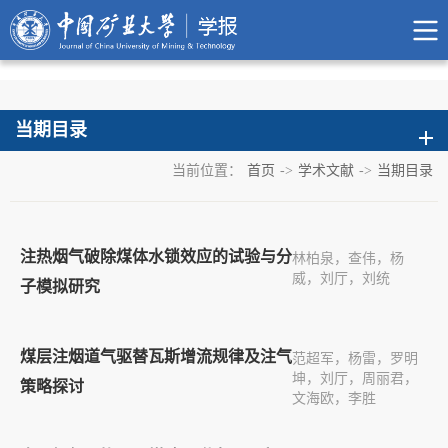
当期目录
当前位置：
首页
->
学术文献
->
当期目录
注热烟气破除煤体水锁效应的试验与分
林柏泉，查伟，杨
威，刘厅，刘统
子模拟研究
煤层注烟道气驱替瓦斯增流规律及注气
范超军，杨雷，罗明
坤，刘厅，周丽君，
策略探讨
文海欧，李胜