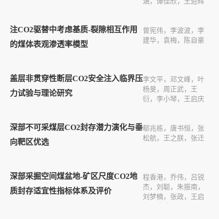
涵，谭佳欣，王迎辉
注CO2驱替中考虑基质-裂隙相互作用
曾宪伟，李波波，李
建华，袁梅，陈自豪
的煤体表观渗透率模型
盖层非贯穿性断层CO2安全注入临界压
李文平，邓文峰，叶
杨旻，周正武，王
力试验与理论研究
衍，李小琴，王启庆
深部不可采煤层CO2封存潜力演化与垂
郗兆栋，唐书恒，张
松航，王之朕，张迁
向靶区优选
深部采掘空间煤盆地-矿区尺度CO2地
程香港，乔伟，吕锐
杰，刘聪，朱振南，
质封存适宜性指标体系及评价
刘梦楠，张政，王启
庆，李文平