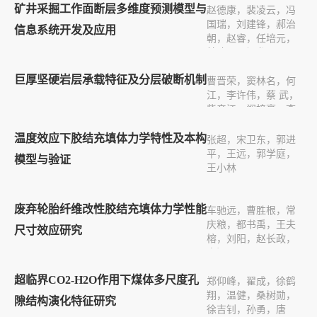
矿井采掘工作面断层多维度预测模型与
赵德康，裴凌云，冯
国瑞，刘建锋，郝治
信息系统开发及应用
朝，赵睿，任培元，
韩冰，王福龙
巨厚坚硬岩层承载特征及分层破断机制
曹晋荣，窦林名，何
江，李许伟，蔡 武，
柴彦江，阚梓豪，李
浩丙
温度效应下胶结充填体力学特性及本构
张超，宋卫东，郭进
平，王远，郭学庭，
模型与验证
王小林
废弃轮胎纤维改性胶结充填体力学性能
车驰远，曹胜根，常
庆粮，都书禹，王夫
尺寸效应研究
榕，刘阳，赵长政，
李江
超临界CO2-H2O作用下煤体多尺度孔
郑仰峰，翟成，徐鹤
翔，温健，桑树勋，
隙结构演化特征研究
徐吉钊，孙勇，唐