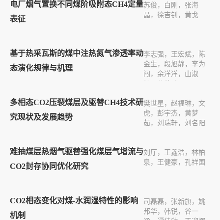
电厂烟气置换不同煤阶吸附态CH4定量
苏俊，白刚，张海
晶，徐吉钊，黄戈
表征
基于热采瓦斯的煤中注热氮气渗透率动
李志强，王宏斌，陈
金生，段旭静，李为
态演化规律与机理
闯，余洋洋，山淑
灿，谷帅鹏
多相态CO2压裂煤层及驱替CH4技术研
樊世星，赵福琳，文
虎，彭宇杰，黄梦
究现状及发展趋势
茹，刘瑞轩，刘名阳
难抽煤层热烟气驱替强化煤层气增流与
刘厅，王鑫浩，林柏
泉，王健豪，孔祥国
CO2封存协同优化研究
CO2相态变化对煤-水润湿特性的影响
司磊磊，张新旗，姚
邦华，韩锐，谷一
机制