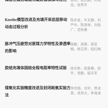
梁冰，袁欣鹏，孙维
吉，张秀平
Knothe模型改进及充填开采岩层移动
陈庆发，牛文静，刘
严中，陈青林，刘俊
动态过程分析
广，范秋雁
脉冲气压疲劳对原煤力学特性及渗透率
侯鹏，高峰，高亚
楠，杨玉贵，程红梅
的影响
胶结充填体固结全程电阻率特性试验
徐文彬，田喜春，邱
宇，党鹏，殷天军
煤氧化实验精度改进及封闭耗氧实验方
李宗翔，刘宇，贾进
章，吴邦大，李海涛
法