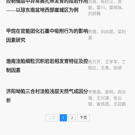
控制储层中异常高孔带发育的成岩作用
苏奥，陈红汉，贺
聪，雷川，雷明珠，
——以琼东南盆地西部崖城区为例
刘妍鷨
甲烷在官能团化石墨中吸附行为的影响
熊健，刘向君，梁利
喜
因素研究
渤南洼陷细粒沉积岩岩相发育特征及控
杨万芹，王学军，丁
桔红，王勇，张顺
制因素
济阳坳陷三合村洼陷浅层天然气成因分
李豫源，查明，高长
海，王兴谋，张云
析
银，崔炜霞，王延鹏
上页
1
2
下页