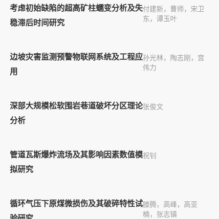
考虑初始缺陷的超高矿柱蠕变分析及失
付建新，曹师，宋卫
东，谭玉叶
稳滞后时间研究
边坡灾害监测预警物联网系统及工程应
孙光林，陶志刚，宫
伟力
用
深部大规模松软围岩巷道破坏分区理论
张俊文
分析
管道瓦斯爆炸流场及其影响因素数值模
祝钊
拟研究
循环气压下原煤微损伤及其破碎特性试
滕腾，高峰，高亚
楠，张志镇
验研究