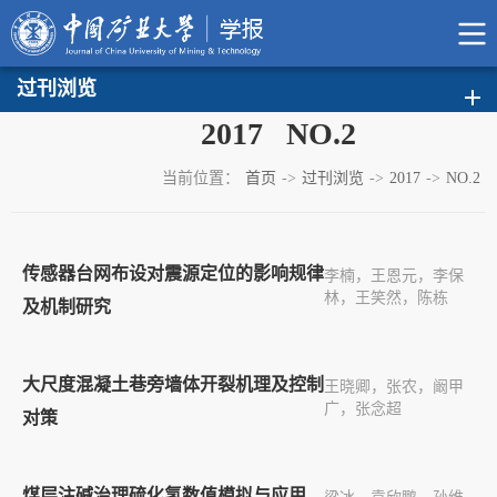
过刊浏览
2017 NO.2
当前位置：
首页
->
过刊浏览
->
2017
->
NO.2
传感器台网布设对震源定位的影响规律
李楠，王恩元，李保
林，王笑然，陈栋
及机制研究
大尺度混凝土巷旁墙体开裂机理及控制
王晓卿，张农，阚甲
广，张念超
对策
煤层注碱治理硫化氢数值模拟与应用