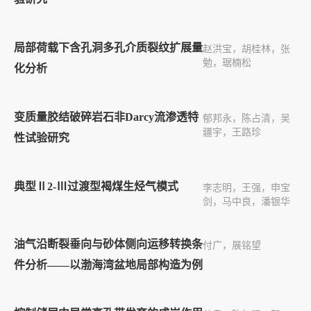
局部荷载下含孔洞多孔介质裂纹扩展量
赵洪宝，胡桂林，张
勉，琚楠松
化分析
变质量胶结破碎岩石非Darcy流渗透特
郁邦永，陈占清，吴
疆宇，王路珍
性试验研究
典型Ⅱ2-Ⅲ过渡型褐煤生烃气模式
李志明，王强，申宝
剑，马中良，潘银华
油气沿断裂垂向与砂体侧向运移转换条
付广，展铭望
件分析——以渤海湾盆地局部构造为例