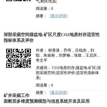
气;靶区优选;
阅读量：
0
摘要：
[显示详情]
深部采掘空间煤盆地-矿区尺度CO2地质封存适宜性
指标体系及评价
作者： 程香港，乔伟，吕锐杰，刘
聪，朱振南，刘梦楠，张政，王启庆，
李文平
关键词： CO2地质封存;煤盆地-矿区;深
部采掘空间;适宜性评价;适宜性指标体
系;
阅读量：
0
摘要：
[显示详情]
矿井采掘工作
面断层多维度预测模型与信息系统开发及应用