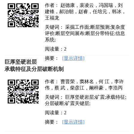
作者： 赵德康，裴凌云，冯国瑞，刘
建锋，郝治朝，赵睿，任培元，韩冰，
王福龙
关键词： 采掘工作面;断层预测;复杂度
评价;断层空间展布;断层分带特征;信息
系统;
阅读量：
2
摘要：
[显示详情]
巨厚坚硬岩层
承载特征及分层破断机制
作者： 曹晋荣，窦林名，何 江，李许
伟，蔡 武，柴彦江，阚梓豪，李浩丙
关键词： 巨厚坚硬岩层;矿震;承载特征;
分层破断;矿震关键层;
阅读量：
2
摘要：
[显示详情]