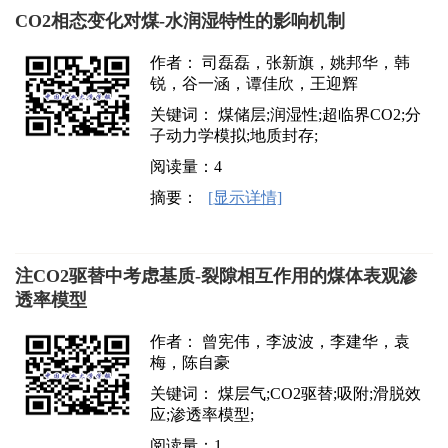
CO2相态变化对煤-水润湿特性的影响机制
作者： 司磊磊，张新旗，姚邦华，韩
锐，谷一涵，谭佳欣，王迎辉
关键词： 煤储层;润湿性;超临界CO2;分
子动力学模拟;地质封存;
阅读量：
4
摘要：
[显示详情]
注CO2驱替中考虑基质-裂隙相互作用的煤体表观渗
透率模型
作者： 曾宪伟，李波波，李建华，袁
梅，陈自豪
关键词： 煤层气;CO2驱替;吸附;滑脱效
应;渗透率模型;
阅读量：
1