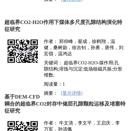
超临界CO2-H2O作用下煤体多尺度孔隙结构演化特
征研究
作者： 郑仰峰，翟成，徐鹤翔，温
健，桑树勋，徐吉钊，孙勇，唐伟，刘
宏倡，温鸿达
关键词： 超临界CO2-H2O-煤作用;孔
隙结构;溶蚀与沉淀;低场核磁共振;分形
维数;
阅读量：
1
摘要：
[显示详情]
基于DEM-CFD
耦合的超临界CO2封存中储层孔隙颗粒运移及堵塞特
征研究
作者： 牛文清，李文平，王启庆，李
万军，孙清佩