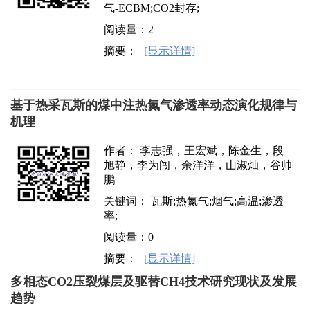
气-ECBM;CO2封存;
阅读量：
2
摘要：
[显示详情]
基于热采瓦斯的煤中注热氮气渗透率动态演化规律与
机理
作者： 李志强，王宏斌，陈金生，段
旭静，李为闯，余洋洋，山淑灿，谷帅
鹏
关键词： 瓦斯;热氮气;烟气;高温;渗透
率;
阅读量：
0
摘要：
[显示详情]
多相态CO2压裂煤层及驱替CH4技术研究现状及发展
趋势