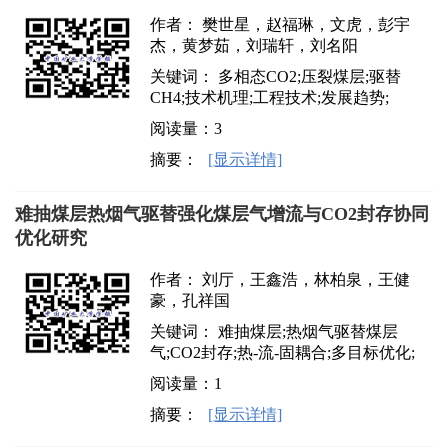
作者： 樊世星，赵福琳，文虎，彭宇
杰，黄梦茹，刘瑞轩，刘名阳
关键词： 多相态CO2;压裂煤层;驱替
CH4;技术机理;工程技术;发展趋势;
阅读量：
3
摘要：
[显示详情]
难抽煤层热烟气驱替强化煤层气增流与CO2封存协同
优化研究
作者： 刘厅，王鑫浩，林柏泉，王健
豪，孔祥国
关键词： 难抽煤层;热烟气驱替煤层
气;CO2封存;热-流-固耦合;多目标优化;
阅读量：
1
摘要：
[显示详情]