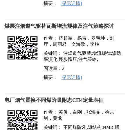
摘要：
[显示详情]
煤层注烟道气驱替瓦斯增流规律及注气策略探讨
作者： 范超军，杨雷，罗明坤，刘
厅，周丽君，文海欧，李胜
关键词： 注烟道气驱替;增流规律;渗透
率演化;逐步降压;注气策略;
阅读量：
2
摘要：
[显示详情]
电厂烟气置换不同煤阶吸附态CH4定量表征
作者： 苏俊，白刚，张海晶，徐吉
钊，黄戈
关键词： 不同煤阶;孔隙结构;NMR;烟