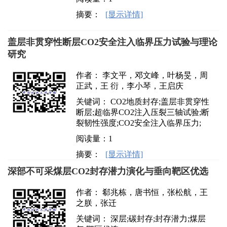
摘要：
[显示详情]
盖层非贯穿性断层CO2安全注入临界压力试验与理论
研究
作者： 李文平，邓文峰，叶杨旻，周
正武，王 衍，李小琴，王启庆
关键词： CO2地质封存;盖层非贯穿性
断层;超临界CO2注入压裂三轴试验;断
裂韧性强度;CO2安全注入临界压力;
阅读量：
1
摘要：
[显示详情]
深部不可采煤层CO2封存潜力演化与垂向靶区优选
作者： 郗兆栋，唐书恒，张松航，王
之朕，张迁
关键词： 深层;碳封存;封存潜力;煤层